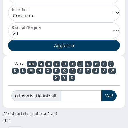
In ordine:
Risultati/Pagina
Vai a:
0-9
A
B
C
D
E
F
G
H
I
J
K
L
M
N
O
P
Q
R
S
T
U
V
W
X
Y
Z
o inserisci le iniziali:
Mostrati risultati da 1 a 1
di 1