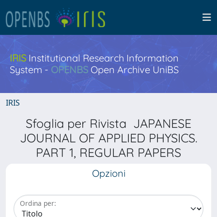
IRIS
Institutional Research Information
System -
OPENBS
Open Archive UniBS
IRIS
Sfoglia per Rivista JAPANESE
JOURNAL OF APPLIED PHYSICS.
PART 1, REGULAR PAPERS
Opzioni
Ordina per: