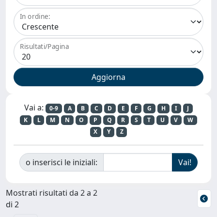
In ordine:
Risultati/Pagina
Vai a:
0-9
A
B
C
D
E
F
G
H
I
J
K
L
M
N
O
P
Q
R
S
T
U
V
W
X
Y
Z
o inserisci le iniziali:
Mostrati risultati da 2 a 2
di 2