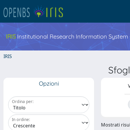
IRIS
Institutional Research Information System
IRIS
Sfog
Opzioni
V
Ordina per:
In ordine:
Mostrati risul