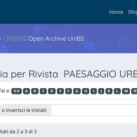
Home
Sfo
 -
OPENBS
Open Archive UniBS
lia per Rivista PAESAGGIO U
ai a:
0-9
A
B
C
D
E
F
G
H
I
J
K
L
M
N
o inserisci le iniziali:
tati da 2 a 3 di 3