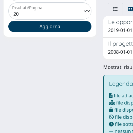
Risultati/Pagina
Le opport
2019-01-01 
Il proget
2008-01-01 
Mostrati risul
Legenda
file ad 
file dis
file disp
file disp
file sot
nessun f