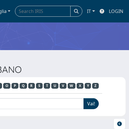
glia
IT
LOGIN
RBANO
O
P
Q
R
S
T
U
V
W
X
Y
Z