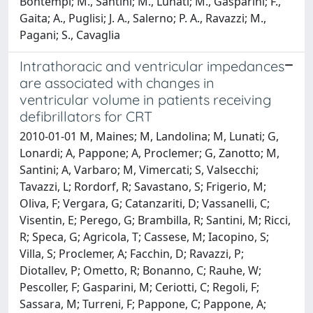
Bontempi; M., Santini; M., Lunati; M., Gasparini; F.,
Gaita; A., Puglisi; J. A., Salerno; P. A., Ravazzi; M.,
Pagani; S., Cavaglia
Intrathoracic and ventricular impedances
are associated with changes in
ventricular volume in patients receiving
defibrillators for CRT
2010-01-01 M, Maines; M, Landolina; M, Lunati; G,
Lonardi; A, Pappone; A, Proclemer; G, Zanotto; M,
Santini; A, Varbaro; M, Vimercati; S, Valsecchi;
Tavazzi, L; Rordorf, R; Savastano, S; Frigerio, M;
Oliva, F; Vergara, G; Catanzariti, D; Vassanelli, C;
Visentin, E; Perego, G; Brambilla, R; Santini, M; Ricci,
R; Speca, G; Agricola, T; Cassese, M; Iacopino, S;
Villa, S; Proclemer, A; Facchin, D; Ravazzi, P;
Diotallev, P; Ometto, R; Bonanno, C; Rauhe, W;
Pescoller, F; Gasparini, M; Ceriotti, C; Regoli, F;
Sassara, M; Turreni, F; Pappone, C; Pappone, A;