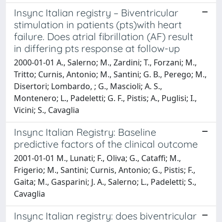
Insync Italian registry – Biventricular
stimulation in patients (pts)with heart
failure. Does atrial fibrillation (AF) result
in differing pts response at follow-up
2000-01-01 A., Salerno; M., Zardini; T., Forzani; M.,
Tritto; Curnis, Antonio; M., Santini; G. B., Perego; M.,
Disertori; Lombardo, ; G., Mascioli; A. S.,
Montenero; L., Padeletti; G. F., Pistis; A., Puglisi; I.,
Vicini; S., Cavaglia
Insync Italian Registry: Baseline
predictive factors of the clinical outcome
2001-01-01 M., Lunati; F., Oliva; G., Cataffi; M.,
Frigerio; M., Santini; Curnis, Antonio; G., Pistis; F.,
Gaita; M., Gasparini; J. A., Salerno; L., Padeletti; S.,
Cavaglia
Insync Italian registry: does biventricular