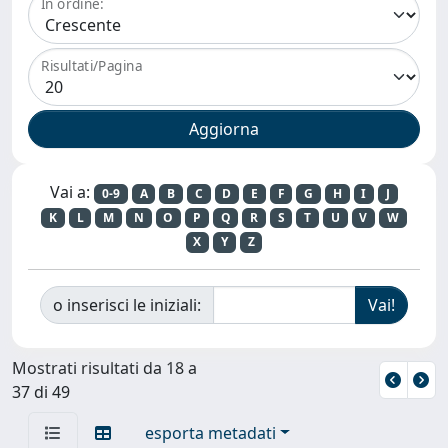
In ordine:
Risultati/Pagina
Vai a:
0-9
A
B
C
D
E
F
G
H
I
J
K
L
M
N
O
P
Q
R
S
T
U
V
W
X
Y
Z
o inserisci le iniziali:
Mostrati risultati da 18 a
37 di 49
esporta metadati