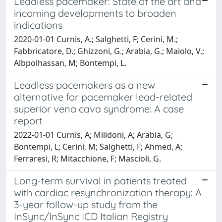
Leadless pacemaker: State of the art and
incoming developments to broaden
indications
2020-01-01 Curnis, A.; Salghetti, F; Cerini, M.;
Fabbricatore, D.; Ghizzoni, G.; Arabia, G.; Maiolo, V.;
Albpolhassan, M; Bontempi, L.
Leadless pacemakers as a new
alternative for pacemaker lead-related
superior vena cava syndrome: A case
report
2022-01-01 Curnis, A; Milidoni, A; Arabia, G;
Bontempi, L; Cerini, M; Salghetti, F; Ahmed, A;
Ferraresi, R; Mitacchione, F; Mascioli, G.
Long-term survival in patients treated
with cardiac resynchronization therapy: A
3-year follow-up study from the
InSync/InSync ICD Italian Registry