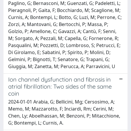
Paglino, G; Bernasconi, M; Guenzati, G; Padeletti, L;
Pieragnoli, P; Gaita, F; Bocchiardo, M; Scaglione, M;
Curnis, A; Bontempi, L; Botto, G; Luzi, M; Perrone, C;
Zorzi, A; Mantovani, G; Bertocchi, P; Massa, P;
Golzio, P; Amellone, C; Gavazzi, A; Cantù, F; Senni,
M; Sorgato, A; Pezzali, M; Capella, G; Fornerone, R;
Pasqualini, M; Pozzetti, D; Lombroso, S; Petrucci, E;
Di Girolamo, E; Sabatini, P; Spirito, P; Molini, D;
Gelmini, P; Bignotti, T; Senatore, G; Trapani, G;
Giuggia, M; Zanetta, M; Perucca, A; Parravicini, U
Ion channel dysfunction and fibrosis in
atrial fibrillation: Two sides of the same
coin
2024-01-01 Arabia, G; Bellicini, Mg; Cersosimo, A;
Memo, M; Mazzarotto, F; Inciardi, Rm; Cerini, M;
Chen, Ly; Aboelhassan, M; Benzoni, P; Mitacchione,
G; Bontempi, L; Curnis, A.