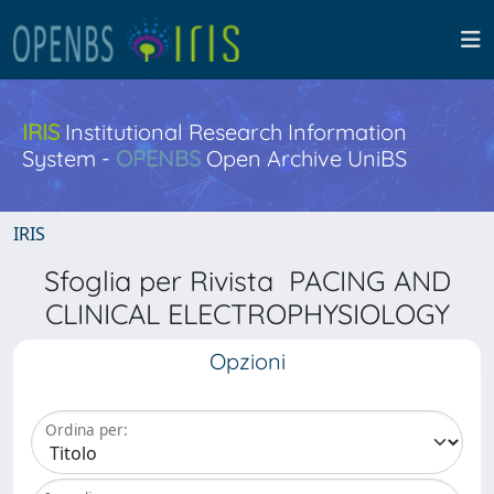
IRIS
Institutional Research Information
System -
OPENBS
Open Archive UniBS
IRIS
Sfoglia per Rivista PACING AND
CLINICAL ELECTROPHYSIOLOGY
Opzioni
Ordina per: