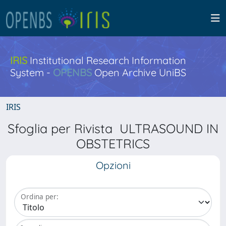
IRIS
Institutional Research Information
System -
OPENBS
Open Archive UniBS
IRIS
Sfoglia per Rivista ULTRASOUND IN
OBSTETRICS
Opzioni
Ordina per: