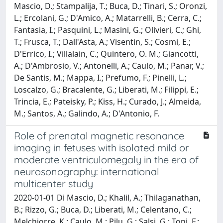
Mascio, D.; Stampalija, T.; Buca, D.; Tinari, S.; Oronzi,
L.; Ercolani, G.; D'Amico, A.; Matarrelli, B.; Cerra, C.;
Fantasia, I.; Pasquini, L.; Masini, G.; Olivieri, C.; Ghi,
T.; Frusca, T.; Dall'Asta, A.; Visentin, S.; Cosmi, E.;
D'Errico, I.; Villalain, C.; Quintero, O. M.; Giancotti,
A.; D'Ambrosio, V.; Antonelli, A.; Caulo, M.; Panar, V.;
De Santis, M.; Mappa, I.; Prefumo, F.; Pinelli, L.;
Loscalzo, G.; Bracalente, G.; Liberati, M.; Filippi, E.;
Trincia, E.; Pateisky, P.; Kiss, H.; Curado, J.; Almeida,
M.; Santos, A.; Galindo, A.; D'Antonio, F.
Role of prenatal magnetic resonance
imaging in fetuses with isolated mild or
moderate ventriculomegaly in the era of
neurosonography: international
multicenter study
2020-01-01 Di Mascio, D.; Khalil, A.; Thilaganathan,
B.; Rizzo, G.; Buca, D.; Liberati, M.; Celentano, C.;
Melchiorre, K.; Caulo, M.; Pilu, G.; Salsi, G.; Toni, F.;