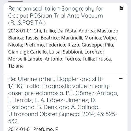
Randomised Italian Sonography for
Occiput POSition Trial Ante Vacuum
(R.I.S.POS.T.A.)
2018-01-01 Ghi, Tullio; Dall'Asta, Andrea; Masturzo,
Bianca; Tassis, Beatrice; Martinelli, Monica; Volpe,
Nicola; Prefumo, Federico; Rizzo, Giuseppe; Pilu,
Gianluigi; Cariello, Luisa; Sabbioni, Lorenzo;
Morselli-Labate, Antonio; Todros, Tullia; Frusca,
Tiziana
Re: Uterine artery Doppler and sFlt-
1/PlGF ratio: Prognostic value in early-
onset pre-eclampsia. P. I. Gõmez-Arriaga,
I. Herraiz, E. A. Lõpez-Jiménez, D.
Escribano, B. Denk and A. Galindo.
Ultrasound Obstet Gynecol 2014; 43: 525-
532
2014-01-01 Prefumo, F.