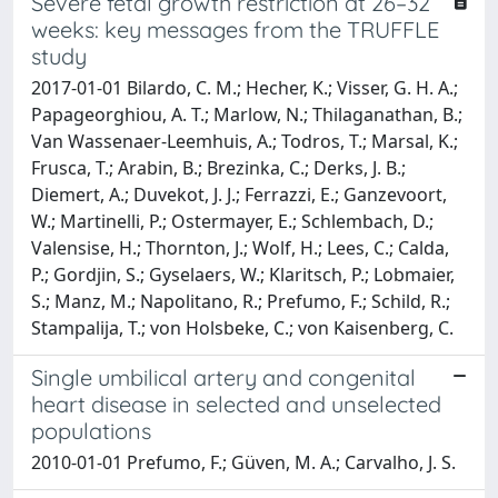
Severe fetal growth restriction at 26–32
weeks: key messages from the TRUFFLE
study
2017-01-01 Bilardo, C. M.; Hecher, K.; Visser, G. H. A.;
Papageorghiou, A. T.; Marlow, N.; Thilaganathan, B.;
Van Wassenaer-Leemhuis, A.; Todros, T.; Marsal, K.;
Frusca, T.; Arabin, B.; Brezinka, C.; Derks, J. B.;
Diemert, A.; Duvekot, J. J.; Ferrazzi, E.; Ganzevoort,
W.; Martinelli, P.; Ostermayer, E.; Schlembach, D.;
Valensise, H.; Thornton, J.; Wolf, H.; Lees, C.; Calda,
P.; Gordjin, S.; Gyselaers, W.; Klaritsch, P.; Lobmaier,
S.; Manz, M.; Napolitano, R.; Prefumo, F.; Schild, R.;
Stampalija, T.; von Holsbeke, C.; von Kaisenberg, C.
Single umbilical artery and congenital
heart disease in selected and unselected
populations
2010-01-01 Prefumo, F.; Güven, M. A.; Carvalho, J. S.