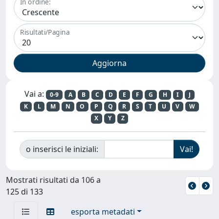
In ordine:
Risultati/Pagina
Vai a:
0-9
A
B
C
D
E
F
G
H
I
J
K
L
M
N
O
P
Q
R
S
T
U
V
W
X
Y
Z
o inserisci le iniziali:
Mostrati risultati da 106 a
125 di 133
esporta metadati