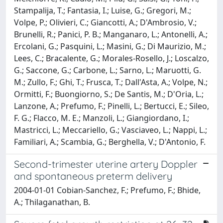
Stampalija, T.; Fantasia, I.; Luise, G.; Gregori, M.;
Volpe, P.; Olivieri, C.; Giancotti, A.; D'Ambrosio, V.;
Brunelli, R.; Panici, P. B.; Manganaro, L.; Antonelli, A.;
Ercolani, G.; Pasquini, L.; Masini, G.; Di Maurizio, M.;
Lees, C.; Bracalente, G.; Morales-Rosello, J.; Loscalzo,
G.; Saccone, G.; Carbone, L.; Sarno, L.; Maruotti, G.
M.; Zullo, F.; Ghi, T.; Frusca, T.; Dall'Asta, A.; Volpe, N.;
Ormitti, F.; Buongiorno, S.; De Santis, M.; D'Oria, L.;
Lanzone, A.; Prefumo, F.; Pinelli, L.; Bertucci, E.; Sileo,
F. G.; Flacco, M. E.; Manzoli, L.; Giangiordano, I.;
Mastricci, L.; Meccariello, G.; Vasciaveo, L.; Nappi, L.;
Familiari, A.; Scambia, G.; Berghella, V.; D'Antonio, F.
Second-trimester uterine artery Doppler
and spontaneous preterm delivery
2004-01-01 Cobian-Sanchez, F.; Prefumo, F.; Bhide,
A.; Thilaganathan, B.