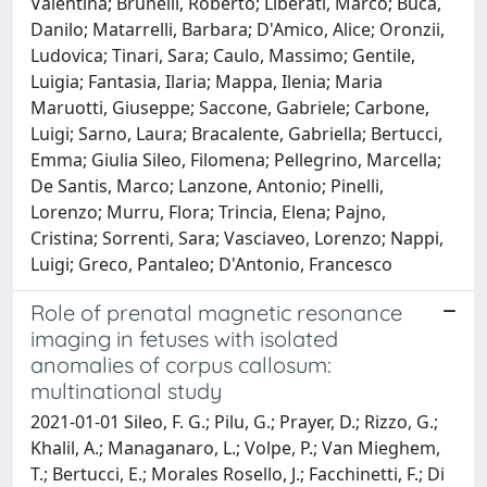
Valentina; Brunelli, Roberto; Liberati, Marco; Buca,
Danilo; Matarrelli, Barbara; D'Amico, Alice; Oronzii,
Ludovica; Tinari, Sara; Caulo, Massimo; Gentile,
Luigia; Fantasia, Ilaria; Mappa, Ilenia; Maria
Maruotti, Giuseppe; Saccone, Gabriele; Carbone,
Luigi; Sarno, Laura; Bracalente, Gabriella; Bertucci,
Emma; Giulia Sileo, Filomena; Pellegrino, Marcella;
De Santis, Marco; Lanzone, Antonio; Pinelli,
Lorenzo; Murru, Flora; Trincia, Elena; Pajno,
Cristina; Sorrenti, Sara; Vasciaveo, Lorenzo; Nappi,
Luigi; Greco, Pantaleo; D'Antonio, Francesco
Role of prenatal magnetic resonance
imaging in fetuses with isolated
anomalies of corpus callosum:
multinational study
2021-01-01 Sileo, F. G.; Pilu, G.; Prayer, D.; Rizzo, G.;
Khalil, A.; Managanaro, L.; Volpe, P.; Van Mieghem,
T.; Bertucci, E.; Morales Rosello, J.; Facchinetti, F.; Di