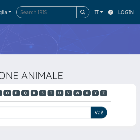
glia
IT
LOGIN
ZIONE ANIMALE
O
P
Q
R
S
T
U
V
W
X
Y
Z