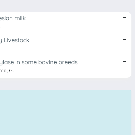
iesian milk
.
y Livestock
ylase in some bovine breeds
cco, G.