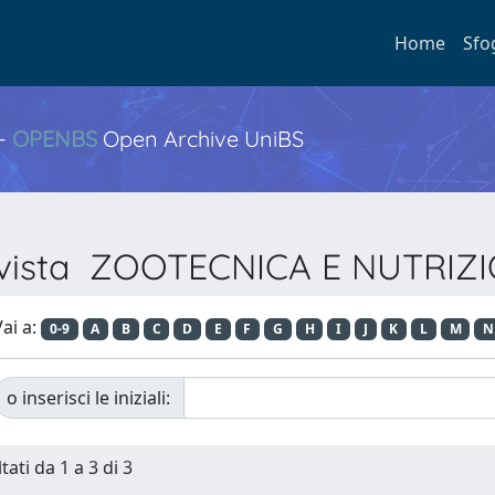
Home
Sfo
 -
OPENBS
Open Archive UniBS
Rivista ZOOTECNICA E NUTRI
ai a:
0-9
A
B
C
D
E
F
G
H
I
J
K
L
M
N
o inserisci le iniziali:
tati da 1 a 3 di 3