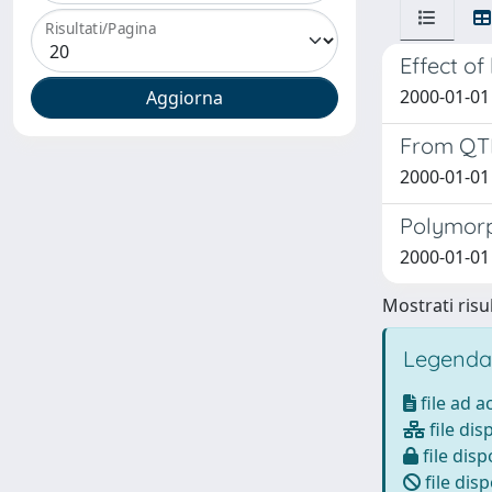
Risultati/Pagina
Effect of
2000-01-01 C
From QTL 
2000-01-01 
Polymorp
2000-01-01 
Mostrati risul
Legenda
file ad 
file dis
file disp
file disp