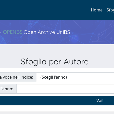
Home
Sfo
 -
OPENBS
Open Archive UniBS
Sfoglia per Autore
a voce nell'indice:
 l'anno: