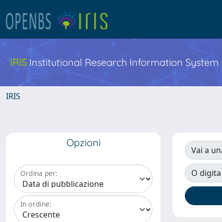
IRIS
Institutional Research Information System
IRIS
Opzioni
Vai a un
O digita
Ordina per:
In ordine: