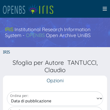
IRIS
Institutional Research Information
System -
OPENBS
Open Archive UniBS
IRIS
Sfoglia per Autore TANTUCCI,
Claudio
Opzioni
Ordina per: